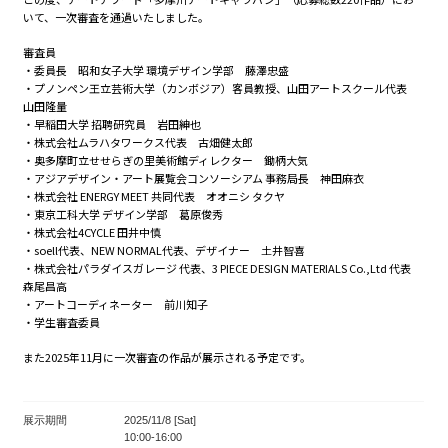
いて、一次審査を通過いたしました。
審査員
・委員長 昭和女子大学 環境デザイン学部 藤澤忠盛
・プノンペン王立芸術大学（カンボジア）客員教授、山田アートスクール代表
山田隆量
・早稲田大学 招聘研究員 岩田紳也
・株式会社ムラハタワークス代表 古畑健太郎
・奥多摩町立せせらぎの里美術館ディレクター 鋤柄大気
・アジアデザイン・アート展覧会コンソーシアム 事務局長 神田麻衣
・株式会社 ENERGY MEET 共同代表 オオニシ タクヤ
・東京工科大学 デザイン学部 葛原俊秀
・株式会社4CYCLE 田井中慎
・soell代表、NEW NORMAL代表、デザイナー 土井智喜
・株式会社パラダイスガレージ 代表、3 PIECE DESIGN MATERIALS Co.,Ltd 代表
森尾昌高
・アートコーディネーター 前川知子
・学生審査委員
また2025年11月に一次審査の作品が展示される予定です。
展示期間
2025/11/8 [Sat]
10:00-16:00