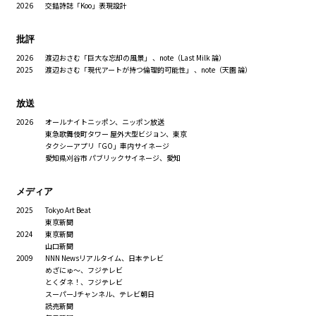
2026
交錯詩誌「Koo」表現設計
批評
2026
渡辺おさむ「巨大な忘却の風景」
、note（Last Milk 論）
2025
渡辺おさむ「現代アートが持つ倫理的可能性」
、note（天園 論）
放送
2026
オールナイトニッポン、ニッポン放送
東急歌舞伎町タワー 屋外大型ビジョン、東京
タクシーアプリ「GO」車内サイネージ
愛知県刈谷市 パブリックサイネージ、愛知
メディア
2025
Tokyo Art Beat
東京新聞
2024
東京新聞
山口新聞
2009
NNN Newsリアルタイム、日本テレビ
めざにゅ〜、フジテレビ
とくダネ！、フジテレビ
スーパーJチャンネル、テレビ朝日
読売新聞