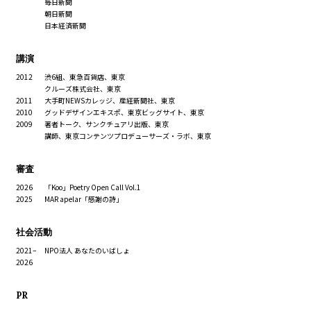
毎日新聞
朝日新聞
日本経済新聞
講演
2012
渋6組、東急百貨店、東京
クルーズ株式会社、東京
2011
大手町NEWSカレッジ、産経新聞社、東京
2010
グッドデザインエキスポ、東京ビッグサイト、東京
2009
著者トーク、サンクチュアリ出版、東京
講師、東京コンテンツプロデューサーズ・ラボ、東京
審査
2026
「Koo」Poetry Open Call Vol.1
2025
MAR apelar「感謝の詩」
社会活動
2021–
NPO法人 あなたのいばしょ
2026
PR