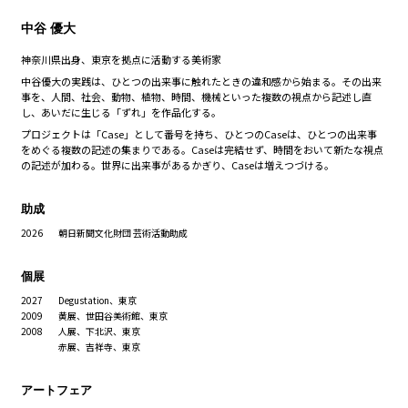
中谷 優大
神奈川県出身、東京を拠点に活動する美術家
中谷優大の実践は、ひとつの出来事に触れたときの違和感から始まる。その出来
事を、人間、社会、動物、植物、時間、機械といった複数の視点から記述し直
し、あいだに生じる「ずれ」を作品化する。
プロジェクトは「Case」として番号を持ち、ひとつのCaseは、ひとつの出来事
をめぐる複数の記述の集まりである。Caseは完結せず、時間をおいて新たな視点
の記述が加わる。世界に出来事があるかぎり、Caseは増えつづける。
助成
2026
朝日新聞文化財団 芸術活動助成
個展
2027
Degustation、東京
2009
黄展、世田谷美術館、東京
2008
人展、下北沢、東京
赤展、吉祥寺、東京
アートフェア