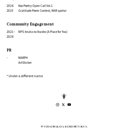
2026
Koo Poetry Open Call Vol.1
2025
Gratitude Poem Contest, MAR apelar
Community Engagement
2021–
NPO Anata no Ibasho (A Place for You)
2026
PR
-
MARPH
ArtSticker
* Under a different name
© YUDAI NAKAYA. BASED IN TOKYO.