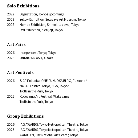
Solo Exhibitions
2027
Degustation
, Tokyo (upcoming)
2009
Yellow Exhibition
, Setagaya Art Museum, Tokyo
2008
Human Exhibition
, Shimokitazawa, Tokyo
Red Exhibition
, Kichijoji, Tokyo
Art Fairs
2026
Independent Tokyo, Tokyo
2025
UNKNOWN ASIA, Osaka
Art Festivals
2026
SICF Fukuoka, ONE FUKUOKA BLDG, Fukuoka *
NAFAS Festival Tokyo, BUoY, Tokyo *
Trolls in the Park, Tokyo
2025
Kudoyama Art Festival, Wakayama
Trolls in the Park, Tokyo
Group Exhibitions
2026
IAG AWARDS, Tokyo Metropolitan Theatre, Tokyo
2025
IAG AWARDS, Tokyo Metropolitan Theatre, Tokyo
GAKUTEN, The National Art Center, Tokyo