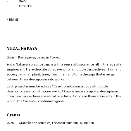
-
MARPH
ArtSticker
* 別名義
YUDAI NAKAYA
Born in Kanagawa, based in Tokyo.
Yudai Nakaya’s practice begins with a sense of dissonance felt in the face of a
single event. He re-describes that event from multiple perspectives—human,
society, animal, plant, time, machine—and turns the gaps that emerge
between these descriptions into works.
Each project is numbered as a “Case”: one Case is a body of multiple
descriptions surrounding one event. A Case is never complete; descriptions
from new perspectives are added over time. As long as there are events in the
world, the Cases will continue to grow.
Grants
2026
Grant for Arts Activities, The Asahi Shimbun Foundation