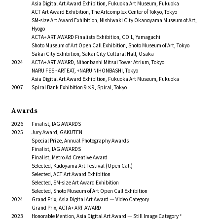
Asia Digital Art Award Exhibition, Fukuoka Art Museum, Fukuoka
ACT Art Award Exhibition, The Artcomplex Center of Tokyo, Tokyo
SM-size Art Award Exhibition, Nishiwaki City Okanoyama Museum of Art,
Hyogo
ACTA+ ART AWARD Finalists Exhibition, COIL, Yamaguchi
Shoto Museum of Art Open Call Exhibition, Shoto Museum of Art, Tokyo
Sakai City Exhibition, Sakai City Cultural Hall, Osaka
2024
ACTA+ ART AWARD, Nihonbashi Mitsui Tower Atrium, Tokyo
NARU FES - ARTEAT, +NARU NIHONBASHI, Tokyo
Asia Digital Art Award Exhibition, Fukuoka Art Museum, Fukuoka
2007
Spiral Bank Exhibition 9×9, Spiral, Tokyo
Awards
2026
Finalist, IAG AWARDS
2025
Jury Award, GAKUTEN
Special Prize, Annual Photography Awards
Finalist, IAG AWARDS
Finalist, Metro Ad Creative Award
Selected, Kudoyama Art Festival (Open Call)
Selected, ACT Art Award Exhibition
Selected, SM-size Art Award Exhibition
Selected, Shoto Museum of Art Open Call Exhibition
2024
Grand Prix, Asia Digital Art Award — Video Category
Grand Prix, ACTA+ ART AWARD
2023
Honorable Mention, Asia Digital Art Award — Still Image Category *