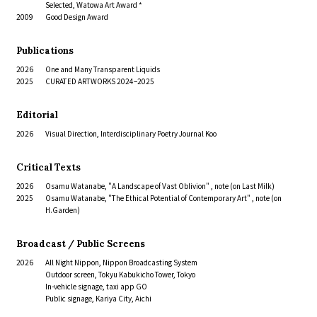
Selected, Watowa Art Award *
2009
Good Design Award
Publications
2026
One and Many Transparent Liquids
2025
CURATED ARTWORKS 2024–2025
Editorial
2026
Visual Direction, Interdisciplinary Poetry Journal Koo
Critical Texts
2026
Osamu Watanabe,
"A Landscape of Vast Oblivion"
, note (on Last Milk)
2025
Osamu Watanabe,
"The Ethical Potential of Contemporary Art"
, note (on
H.Garden)
Broadcast / Public Screens
2026
All Night Nippon, Nippon Broadcasting System
Outdoor screen, Tokyu Kabukicho Tower, Tokyo
In-vehicle signage, taxi app GO
Public signage, Kariya City, Aichi