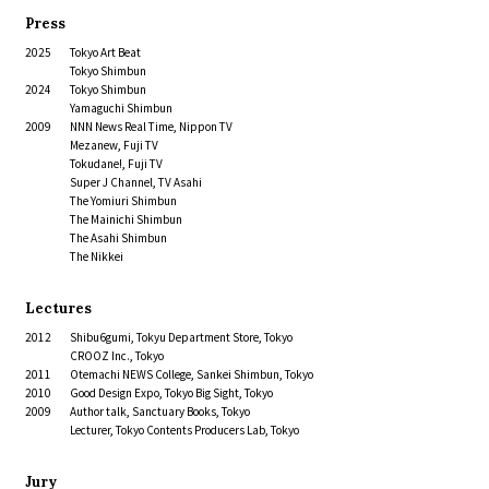
Press
2025
Tokyo Art Beat
Tokyo Shimbun
2024
Tokyo Shimbun
Yamaguchi Shimbun
2009
NNN News Real Time, Nippon TV
Mezanew, Fuji TV
Tokudane!, Fuji TV
Super J Channel, TV Asahi
The Yomiuri Shimbun
The Mainichi Shimbun
The Asahi Shimbun
The Nikkei
Lectures
2012
Shibu6gumi, Tokyu Department Store, Tokyo
CROOZ Inc., Tokyo
2011
Otemachi NEWS College, Sankei Shimbun, Tokyo
2010
Good Design Expo, Tokyo Big Sight, Tokyo
2009
Author talk, Sanctuary Books, Tokyo
Lecturer, Tokyo Contents Producers Lab, Tokyo
Jury