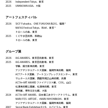
2026
Independent Tokyo、東京
2025
UNKNOWN ASIA、大阪
アートフェスティバル
2026
SICF Fukuoka、ONE FUKUOKA BLDG、福岡 *
NAFAS Festival Tokyo、BUoY、東京 *
トロールの森、東京
2025
くどやま芸術祭、和歌山
トロールの森、東京
グループ展
2026
IAG AWARDS、東京芸術劇場、東京
2025
IAG AWARDS、東京芸術劇場、東京
学展、国立新美術館、東京
アジアデジタルアート大賞展、福岡市美術館、福岡
ACTアート大賞展、アートコンプレックスセンター、東京
サムホール大賞展、西脇市岡之山美術館、兵庫
ACTA+ ART AWARD ファイナリスト展、COIL、山口
松濤美術館公募展、松濤美術館、東京
堺市展、堺市立文化館、大阪
2024
ACTA+ ART AWARD、日本橋三井タワーアトリウム、東京
NARU FES - ARTEAT、+NARU NIHONBASHI、東京
アジアデジタルアート大賞展、福岡市美術館、福岡
2007
Spiral Bank Exhibition 9×9、スパイラル、東京