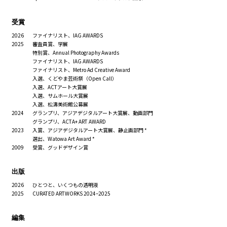
受賞
2026
ファイナリスト、IAG AWARDS
2025
審査員賞、学展
特別賞、Annual Photography Awards
ファイナリスト、IAG AWARDS
ファイナリスト、Metro Ad Creative Award
入選、くどやま芸術祭（Open Call）
入選、ACTアート大賞展
入選、サムホール大賞展
入選、松濤美術館公募展
2024
グランプリ、アジアデジタルアート大賞展、動画部門
グランプリ、ACTA+ ART AWARD
2023
入賞、アジアデジタルアート大賞展、静止画部門 *
選出、Watowa Art Award *
2009
受賞、グッドデザイン賞
出版
2026
ひとつと、いくつもの透明液
2025
CURATED ARTWORKS 2024–2025
編集