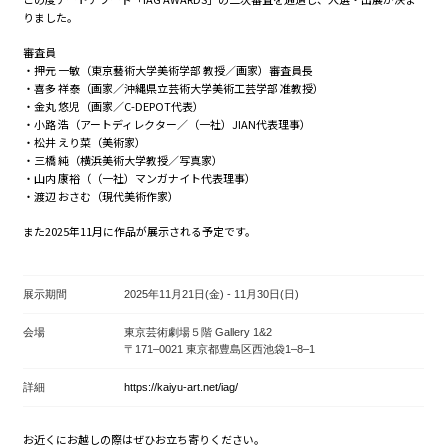
りました。
審査員
・押元 一敏（東京藝術大学美術学部 教授／画家）審査員長
・喜多 祥泰（画家／沖縄県立芸術大学美術工芸学部 准教授）
・金丸 悠児（画家／C-DEPOT代表）
・小路 浩（アートディレクター／（一社）JIAN代表理事）
・松井 えり菜（美術家）
・三橋 純（横浜美術大学教授／写真家）
・山内 康裕（（一社）マンガナイト代表理事）
・渡辺 おさむ（現代美術作家）
また2025年11月に作品が展示される予定です。
展示期間
2025年11月21日(金) - 11月30日(日)
会場
東京芸術劇場５階 Gallery 1&2
〒171–0021 東京都豊島区西池袋1–8–1
詳細
https://kaiyu-art.net/iag/
お近くにお越しの際はぜひお立ち寄りください。