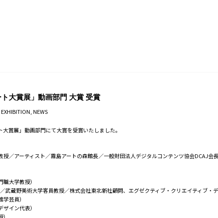
ト大賞展」動画部門 大賞 受賞
 EXHIBITION
,
NEWS
ト大賞展」動画部門にて大賞を受賞いたしました。
教授／アーティスト／霧島アートの森館長／一般財団法人デジタルコンテンツ協会DCAJ会
門職大学教授）
ー／武蔵野美術大学客員教授／株式会社東北新社顧問、エグゼクティブ・クリエイティブ・
館学芸員）
デザイン代表）
授）