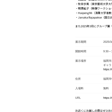
・牧奈歩美（東京藝術大学大
・明貫紘子（映像ワークショ
・Haipeng Mi（清華大学
・Janaka Rajapakse
また2025年3月にグループ
展示期間
2025/
開館時間
9:30～
展示場所
福岡市
ギャラ
https:
住所
福岡市
入場料
無料
URL
https:
お近くにお越しの際はぜひお