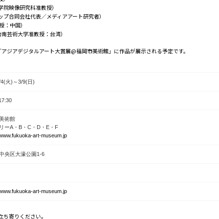
学院映像研究科准教授）
ップ合同会社代表／メディアアート研究者）
准教授：中国）
（国立台南芸術大学准教授：台湾）
展「アジアデジタルアート大賞展@福岡市美術館」に作品が展示される予定です。
3/4(火)～3/9(日)
17:30
美術館
リーA・B・C・D・E・F
//www.fukuoka-art-museum.jp
中央区大濠公園1-6
//www.fukuoka-art-museum.jp
立ち寄りください。