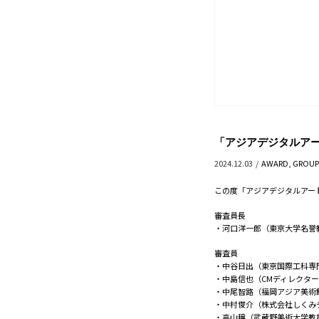
「アジアデジタルアー
2024.12.03
/
AWARD
,
GROUP
この度「アジアデジタルアー
審査員長
・河口洋一郎（東京大学名誉
審査員
・中谷日出（東京国際工科専
・中島信也（CMディレクタ
・中尾智路（福岡アジア美術
・中村俊介（株式会社しくみ
・高山穣（武蔵野美術大学教